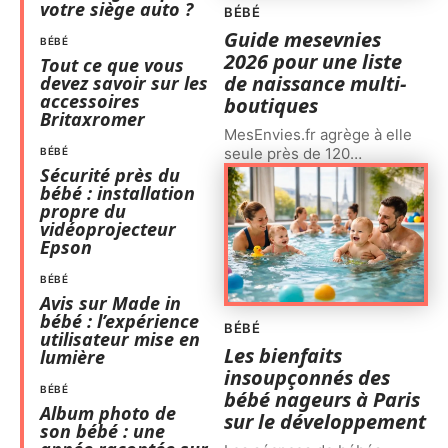
votre siège auto ?
BÉBÉ
Guide mesevnies
BÉBÉ
2026 pour une liste
Tout ce que vous
de naissance multi-
devez savoir sur les
accessoires
boutiques
Britaxromer
MesEnvies.fr agrège à elle
seule près de 120
…
BÉBÉ
Sécurité près du
bébé : installation
propre du
vidéoprojecteur
Epson
BÉBÉ
Avis sur Made in
bébé : l’expérience
BÉBÉ
utilisateur mise en
Les bienfaits
lumière
insoupçonnés des
BÉBÉ
bébé nageurs à Paris
Album photo de
sur le développement
son bébé : une