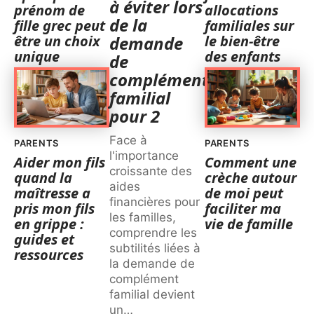
à éviter lors
prénom de
allocations
de la
fille grec peut
familiales sur
être un choix
le bien-être
demande
unique
des enfants
de
complément
familial
pour 2
Face à
PARENTS
PARENTS
l'importance
Aider mon fils
Comment une
croissante des
quand la
crèche autour
aides
maîtresse a
de moi peut
financières pour
pris mon fils
faciliter ma
les familles,
en grippe :
vie de famille
comprendre les
guides et
subtilités liées à
ressources
la demande de
complément
familial devient
un
…