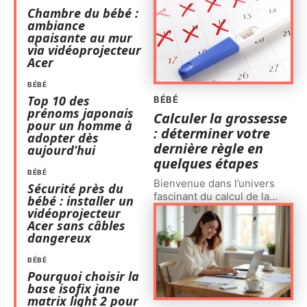
Chambre du bébé :
ambiance
apaisante au mur
via vidéoprojecteur
Acer
BÉBÉ
Top 10 des
BÉBÉ
prénoms japonais
Calculer la grossesse
pour un homme à
: déterminer votre
adopter dès
dernière règle en
aujourd’hui
quelques étapes
BÉBÉ
Bienvenue dans l’univers
Sécurité près du
fascinant du calcul de la
…
bébé : installer un
vidéoprojecteur
Acer sans câbles
dangereux
BÉBÉ
Pourquoi choisir la
base isofix jane
matrix light 2 pour