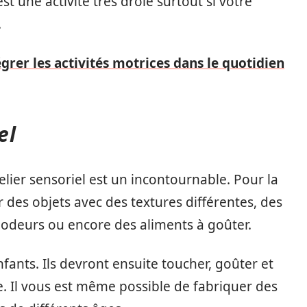
t une activité très drôle surtout si votre
.
grer les activités motrices dans le quotidien
el
telier sensoriel est un incontournable. Pour la
r des objets avec des textures différentes, des
s odeurs ou encore des aliments à goûter.
ants. Ils devront ensuite toucher, goûter et
re. Il vous est même possible de fabriquer des