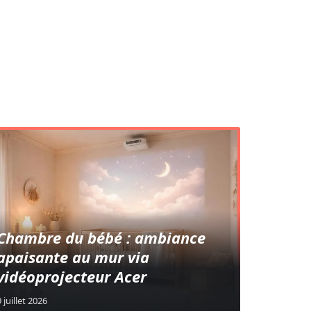
Chambre du bébé : ambiance
apaisante au mur via
vidéoprojecteur Acer
9 juillet 2026