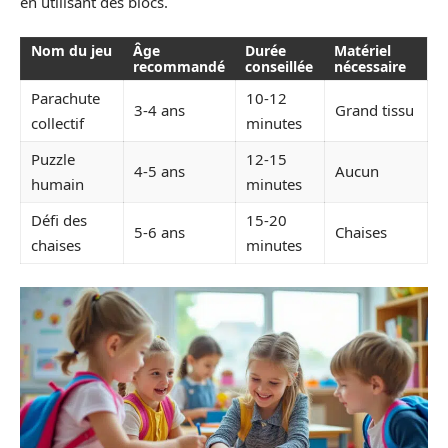
en utilisant des blocs.
Nom du jeu
Âge
Durée
Matériel
recommandé
conseillée
nécessaire
Parachute
10-12
3-4 ans
Grand tissu
collectif
minutes
Puzzle
12-15
4-5 ans
Aucun
humain
minutes
Défi des
15-20
5-6 ans
Chaises
chaises
minutes